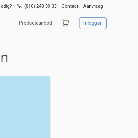
nodig?
(010) 243 39 33
Contact
Aanvraag
Productaanbod
Inloggen
en